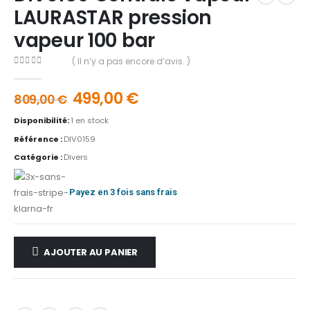
LAURASTAR pression
vapeur 100 bar
( Il n’y a pas encore d’avis. )
0
out of 5
499,00
€
809,00
€
Disponibilité:
1 en stock
Référence :
DIV0159
Catégorie :
Divers
Payez en 3 fois sans frais
AJOUTER AU PANIER