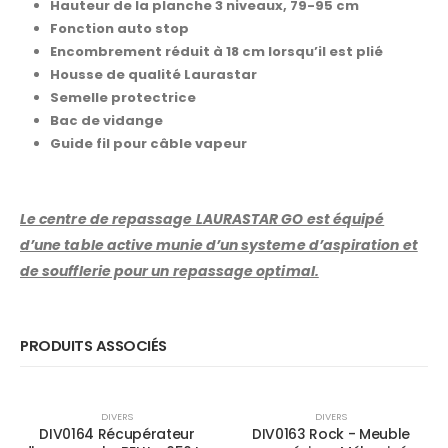
Hauteur de la planche 3 niveaux, 79-95 cm
Fonction auto stop
Encombrement réduit à 18 cm lorsqu’il est plié
Housse de qualité Laurastar
Semelle protectrice
Bac de vidange
Guide fil pour câble vapeur
Le centre de repassage LAURASTAR GO est équipé
d’une table active munie d’un systeme d’aspiration et
de soufflerie pour un repassage optimal.
PRODUITS ASSOCIÉS
-28%
-29%
DIVERS
DIVERS
DIV0164 Récupérateur
DIV0163 Rock - Meuble