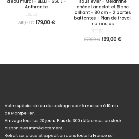
d'eau mural - BELLI - 650 L -
sous évier - Mélaminé
Anthracite
chêne Lancelot et Blanc
brillant - 80 cm - 2 portes
battantes - Plan de travail
0
out of 5
179,00
€
249,00
€
non inclus
0
out of 5
199,00
€
279,00
€
Votre spécialiste du destockage pour la maison à 10min
de Montpellier.
Arrivage tous les 20 jours. Plus de 300 références en stock
disponibles immédiatement.
Retrait sur place et expédition dans toute la France sur