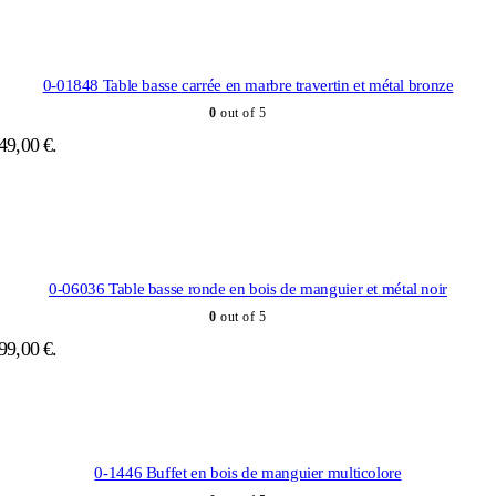
0-01848 Table basse carrée en marbre travertin et métal bronze
0
out of 5
349,00 €.
0-06036 Table basse ronde en bois de manguier et métal noir
0
out of 5
299,00 €.
0-1446 Buffet en bois de manguier multicolore