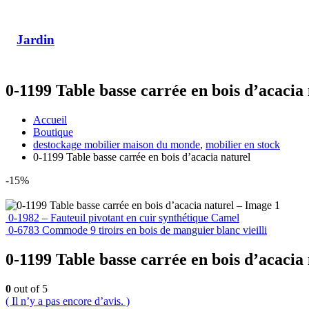
Jardin
0-1199 Table basse carrée en bois d’acacia
Accueil
Boutique
destockage mobilier maison du monde
,
mobilier en stock
0-1199 Table basse carrée en bois d’acacia naturel
-15%
0-1982 – Fauteuil pivotant en cuir synthétique Camel
0-6783 Commode 9 tiroirs en bois de manguier blanc vieilli
0-1199 Table basse carrée en bois d’acacia
0
out of 5
( Il n’y a pas encore d’avis. )