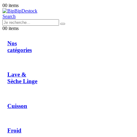
0
0 items
Search
0
0 items
Nos
catégories
Lave &
Sèche Linge
Cuisson
Froid