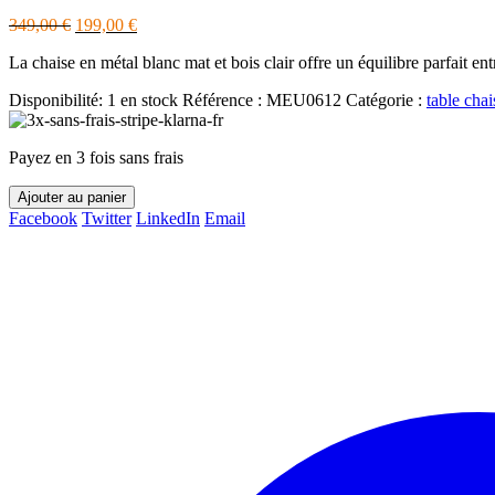
Le
Le
349,00
€
199,00
€
prix
prix
La chaise en métal blanc mat et bois clair offre un équilibre parfait en
initial
actuel
était :
est :
Disponibilité:
1 en stock
Référence :
MEU0612
Catégorie :
table chai
349,00 €.
199,00 €.
Payez en 3 fois sans frais
Ajouter au panier
Facebook
Twitter
LinkedIn
Email