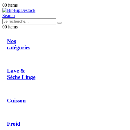
0
0 items
Search
0
0 items
Nos
catégories
Lave &
Sèche Linge
Cuisson
Froid