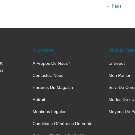
Faqs
À propos
BipBip Des
r.
À Propos De Nous?
Entrepôt
les
Contactez-Nous
Mon Panier
Horaires Du Magasin
Suivi De Co
Retrait
Modes De Liv
Mentions Légales
Moyens De P
Conditions Générales De Vente