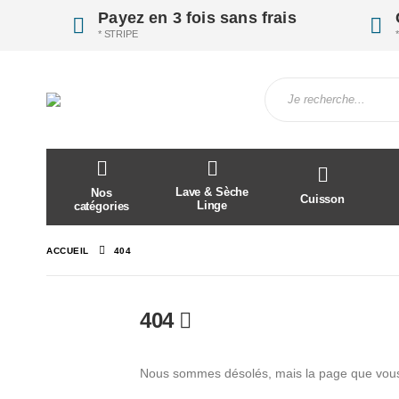
Payez en 3 fois sans frais
* STRIPE
Lave & Sèche
Nos
Cuisson
Linge
catégories
ACCUEIL
404
404
Nous sommes désolés, mais la page que vous 