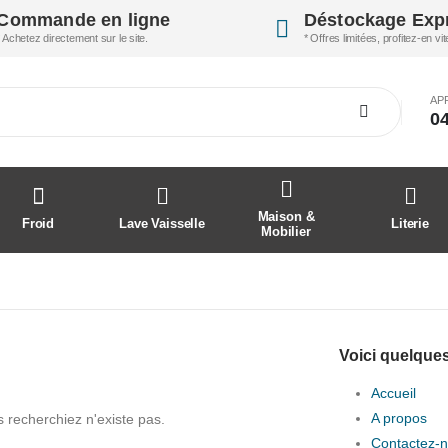
Commande en ligne
Déstockage Exp
* Achetez directement sur le site.
* Offres limitées, profitez-en vit
AP
04
Maison &
Froid
Lave Vaisselle
Literie
Mobilier
Voici quelques
Accueil
A propos
recherchiez n'existe pas.
Contactez-