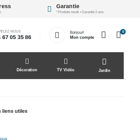
ress
Garantie
e.
* Produits neufs • Garantie 2 ans
PELEZ-NOUS
0
Bonjour!
 67 05 35 86
Mon compte
Décoration
TV Vidéo
Jardin
 liens utiles
nous